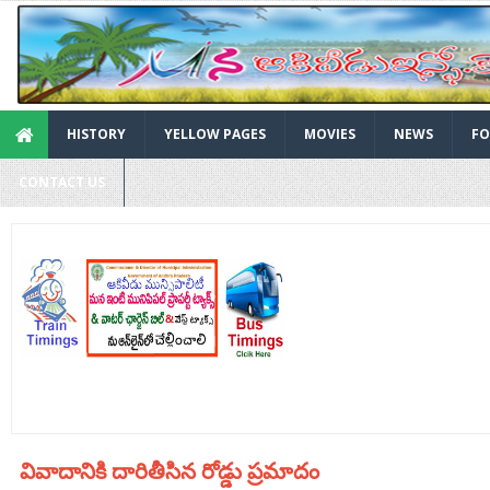
HISTORY
YELLOW PAGES
MOVIES
NEWS
FO
CONTACT US
వివాదానికి దారితీసిన రోడ్డు ప్రమాదం