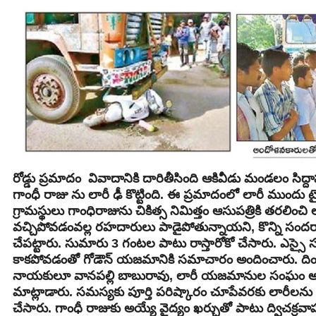
రోడ్డు ప్రమాదం వివాదానికి దారితీసింది ఆకివీడు మండలం సి
గాంధీ రాజు ను లారీ ఢీ కొట్టింది. ఈ ప్రమాదంలో లారీ ముందు 
గ్రామస్థులు గాంధిరాజును చికిత్స నిమిత్తం ఆసుపత్రికి తరలించి
వచ్చిపోవడంవల్ల రహదారులు పాడైపోతున్నాయని, కొన్ని సందర్
చేపట్టారు. సుమారు 3 గంటల పాటు రాస్తారోకో చేసారు. ఎస్సై 
కాకపోవడంతో గోడౌన్ యజమానికి సమాచారం అందించారు. దింతో
నాయకులూ వానపల్లి బాబురావు, లారీ యజమానుల సంఘం అధ్యక్ష
మాట్లాడారు. సమస్యకు పూర్తి పరిష్కారం చూపేవరకు లారీలను తిర
చేసారు. గాంధీ రాజుకు అయ్యే వైద్యం ఖర్చుతో పాటు ద్విచక్ర