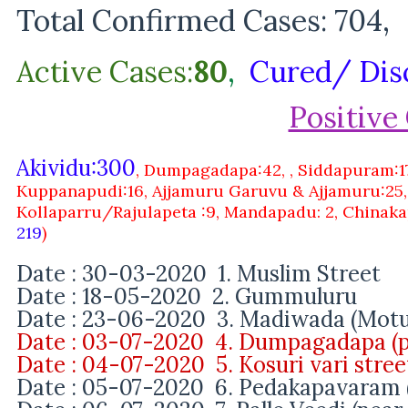
Total Confirmed Cases: 704,
Active Cases:
80
,
Cured/ Dis
Positive
Akividu:300
,
Dumpagadapa:42, , Siddapuram:17
Kuppanapudi:16, Ajjamuru Garuvu & Ajjamuru:25,
Kollaparru/Rajulapeta :9, Mandapadu: 2, Chinakapa
219
)
Date : 30-03-2020 1.
Muslim Street
Date : 18-05-2020 2. Gummuluru
Date : 23-06-2020
3.
Madiwada
(Motup
Date : 03-07-2020
4. Dumpagadapa (pa
Date : 04-07-2020
5. Kosuri vari stre
Date : 05-07-2020 6. Pedakapavaram