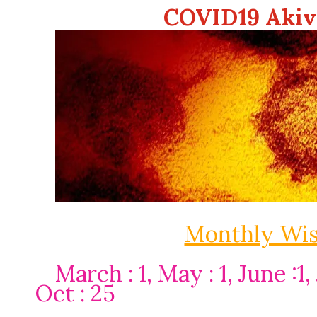
COVID19 Akiv
Monthly Wis
March : 1, May : 1, June :1,
Oct : 25