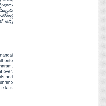
్తంభాలు
ిబ్బంది
నరేటర్ల
తో అన్ని
 mandal
ll onto
haram,
t over.
als and
/shrimp
he lack