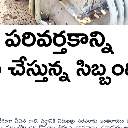
ంగా వీచిన గాలి, వర్షానికి విద్యుత్తు సరఫరాకు అంతరాయం కల
. పలు చోట్ల చెట్ల కొమ్మలు తీగలపై తెగిపడ్డాయి. ధర్మాపురం అగ