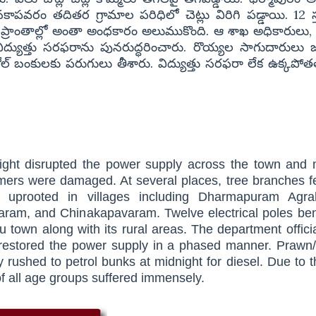
పవరం తదితర గ్రామాల పరిధిలో చెట్లు విరిగి పడ్డాయి. 12 స
ప్రాంతాల్లో అంతా అంధకారం అలుముకొంది. ఆ శాఖ అధికారులు, స
్యుత్తు సరఫరాను పునరుద్ధరించారు. రొయ్యల సాగుదారులు జ
ెట్రోల్ బంకులకు పరుగులు తీశారు. విద్యుత్తు సరఫరా లేక ఉక్కపోత
ght disrupted the power supply across the town and
sformers were damaged. At several places, tree branches fe
 uprooted in villages including Dharmapuram Agra
am, and Chinakapavaram. Twelve electrical poles ben
u town along with its rural areas. The department offici
 restored the power supply in a phased manner. Prawn
rushed to petrol bunks at midnight for diesel. Due to t
 of all age groups suffered immensely.