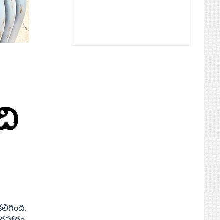
ిగింది.
్రహారం,