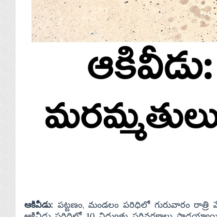
ఆకివీడు:
పట్టణం, మండలం పరిధిలో గురువారం రాత్రి వేగ
ఆకివీడు పరిధిలో 10 విద్యుత్తు పరివర్తకాలు పాడయ్యాయి