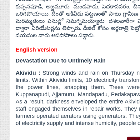
కుప్పనపూడి, అజ్జమూరు, మండపాడు, పెదకాపవరం, చినకా
ఒరిగిపోయాయి. దీంతో ఆకివీడు పట్టణంతో పాటు గ్రామీణ 
మరమ్మతులు పనుల్లో నిమగ్నమయ్యారు. దశలవారీగా విద
ద్వారా ఏరియేటర్లను తిప్పారు. డీజిల్ కోసం అర్ధరాత్రి ప
వయసుల వారు ఆపసోపాలు పడ్డారు.
English version
Devastation Due to Untimely Rain
Akividu :
Strong winds and rain on Thursday ni
limits. Within Akividu limits, 10 electricity tran
the power lines, snapping them. Trees were
Kuppanapudi, Ajjamuru, Mandapadu, Pedakapavar
As a result, darkness enveloped the entire Akivid
staff engaged themselves in repair works. They
farmers operated aerators using generators. They 
of electricity supply and intense humidity, people