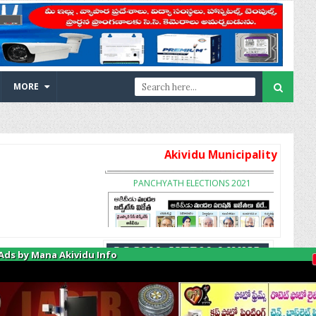
MUNICIPAL ELECTIONS 2021
MORE
PANCHYATH ELECTIONS 2021
Akividu Municipality Online Services
MPTC/ZPTC ELECTION 2021
Ads by Mana Akividu Info
డీ
జి
ల్
కో
సం