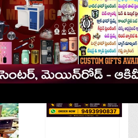
ఆ
క్వా
రై
తు
ల
పా
ట్లు
ము
ఖ
హా
జ
రు
కు
పా
ట్లు